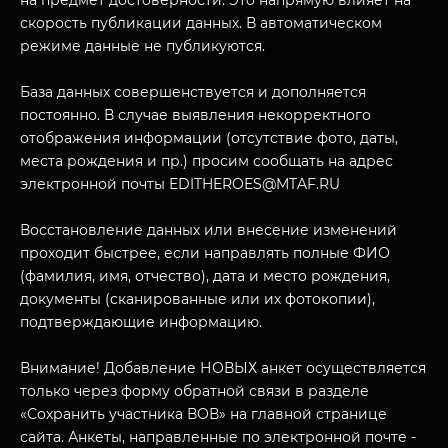
на предмет достоверности. Это напрямую влияет на
скорость публикации данных. В автоматическом
режиме данные не публикуются.
База данных совершенствуется и дополняется
постоянно. В случае выявления некорректного
отображения информации (отсутствие фото, даты,
места рождения и пр.) просим сообщать на адрес
электронной почты EDITHEROES@MTAF.RU
МУЗЕЙНЫЙ КОМПЛЕКС
НАЗАД
Восстановление данных или внесение изменений
ПОСЕТИТЕЛЯМ
проходит быстрее, если направлять полные ФИО
О НАС
(фамилия, имя, отчество), дата и место рождения,
документы (сканированные или их фотокопии),
подтверждающие информацию.
Внимание! Добавление НОВЫХ анкет осуществляется
только через форму обратной связи в разделе
«Сохранить участника ВОВ» на главной странице
сайта. Анкеты, направленные по электронной почте -