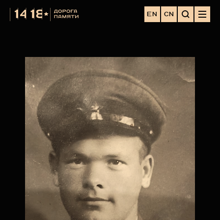
EN
CN