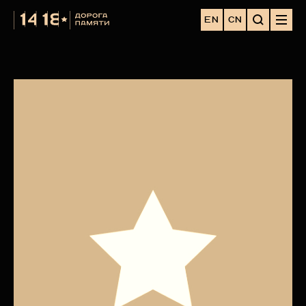
EN
CN