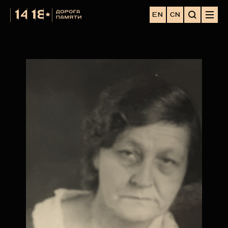
EN
CN