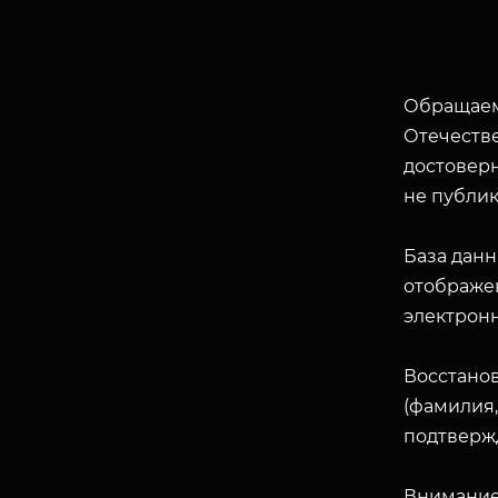
Обращаем
Отечеств
достоверн
не публик
База данн
отображен
электрон
Восстано
(фамилия,
подтверж
Внимание