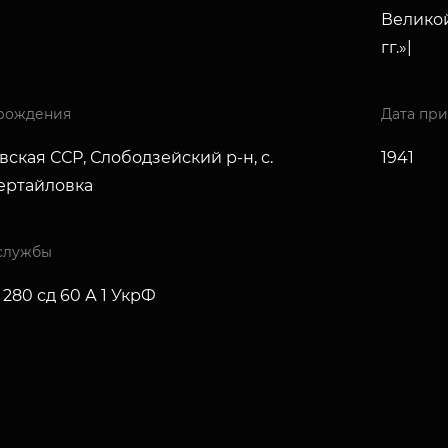
Великой
гг.»|
рождения
Дата пр
ская ССР, Слободзейский р-н, с.
1941
ертайловка
службы
 280 сд 60 А 1 УкрФ