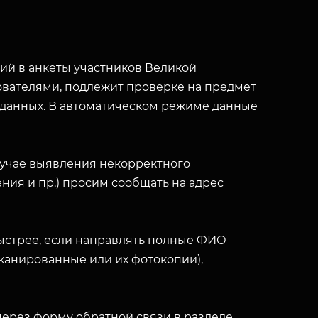
й в анкеты участников Великой
вателями, подлежит проверке на предмет
 данных. В автоматическом режиме данные
лучае выявления некорректного
ния и пр.) просим сообщать на адрес
ыстрее, если направлять полные ФИО
(сканированные или их фотокопии),
ерез форму обратной связи в разделе