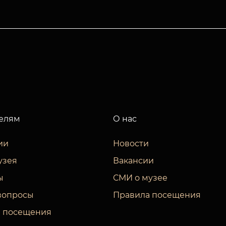
елям
О нас
ии
Новости
узея
Вакансии
ы
СМИ о музее
вопросы
Правила посещения
 посещения