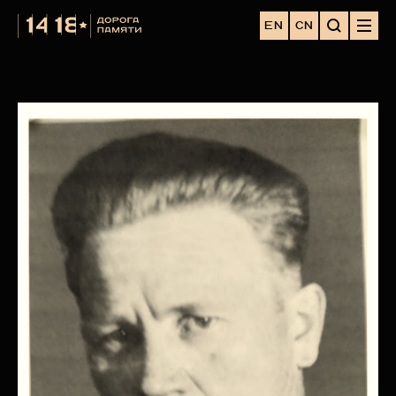
EN
CN