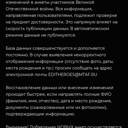
изменений в анкеты участников Великой
Отечественной войны. Вся информация,
направляемая пользователями, подлежит проверке
на предмет достоверности. Это напрямую влияет на
скорость публикации данных. В автоматическом
режиме данные не публикуются.
База данных совершенствуется и дополняется
постоянно. В случае выявления некорректного
отображения информации (отсутствие фото, даты,
МУЗЕЙНЫЙ КОМПЛЕКС
места рождения и пр.) просим сообщать на адрес
НАЗАД
электронной почты EDITHEROES@MTAF.RU
ПОСЕТИТЕЛЯМ
Восстановление данных или внесение изменений
О НАС
проходит быстрее, если направлять полные ФИО
(фамилия, имя, отчество), дата и место рождения,
документы (сканированные или их фотокопии),
подтверждающие информацию.
Внимание! Добавление НОВЫХ анкет осуществляется