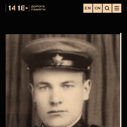
EN
CN