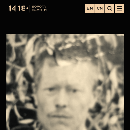
EN
CN