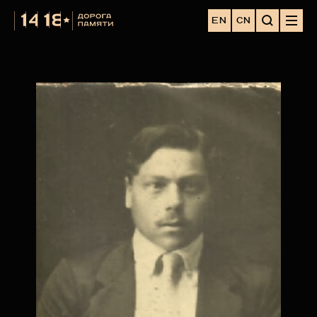
EN
CN