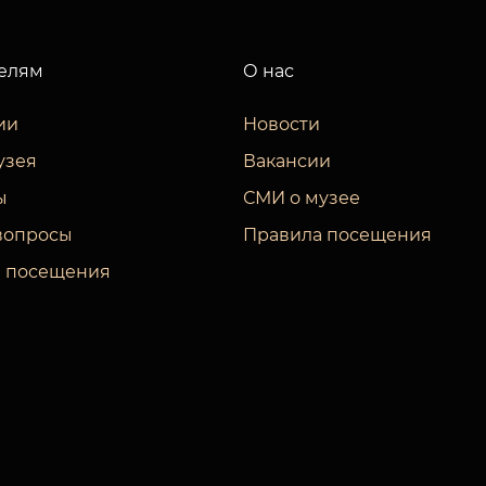
елям
О нас
ии
Новости
узея
Вакансии
ы
СМИ о музее
вопросы
Правила посещения
 посещения