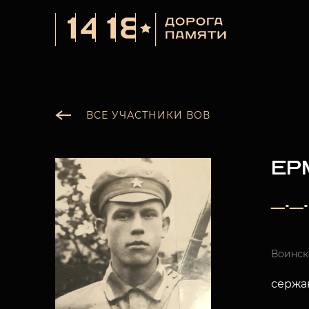
ВСЕ УЧАСТНИКИ ВОВ
ЕР
__._
Воинск
сержа