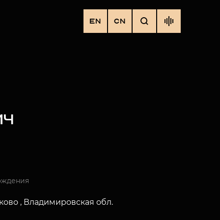
EN
CN
ИЧ
ождения
оково , Владимировская обл.