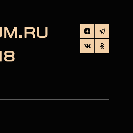
UM.RU
18