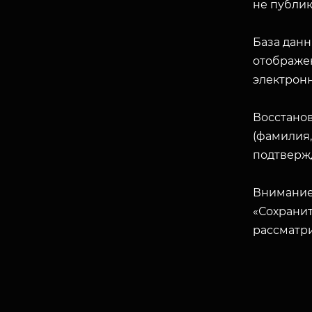
не публик
База данн
отображен
электрон
Восстано
(фамилия,
подтверж
Внимание
«Сохранит
рассматр