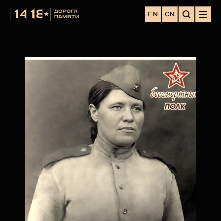
EN
CN