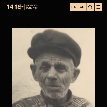
EN
CN