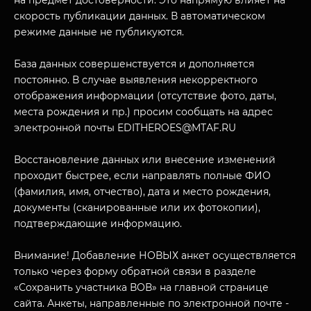
на предмет достоверности. Это напрямую влияет на
скорость публикации данных. В автоматическом
режиме данные не публикуются.
База данных совершенствуется и дополняется
постоянно. В случае выявления некорректного
отображения информации (отсутствие фото, даты,
места рождения и пр.) просим сообщать на адрес
электронной почты EDITHEROES@MTAF.RU
МУЗЕЙНЫЙ КОМПЛЕКС
НАЗАД
Восстановление данных или внесение изменений
ПОСЕТИТЕЛЯМ
проходит быстрее, если направлять полные ФИО
О НАС
(фамилия, имя, отчество), дата и место рождения,
документы (сканированные или их фотокопии),
подтверждающие информацию.
Внимание! Добавление НОВЫХ анкет осуществляется
только через форму обратной связи в разделе
«Сохранить участника ВОВ» на главной странице
сайта. Анкеты, направленные по электронной почте -