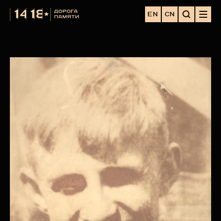
EN
CN