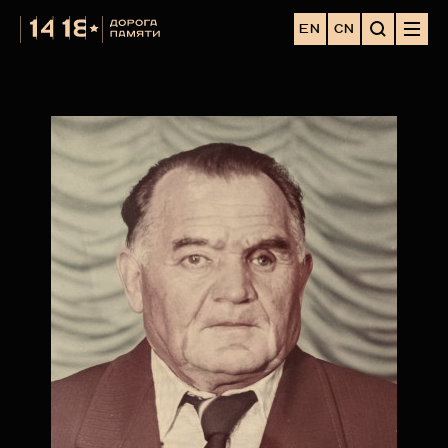
EN
CN