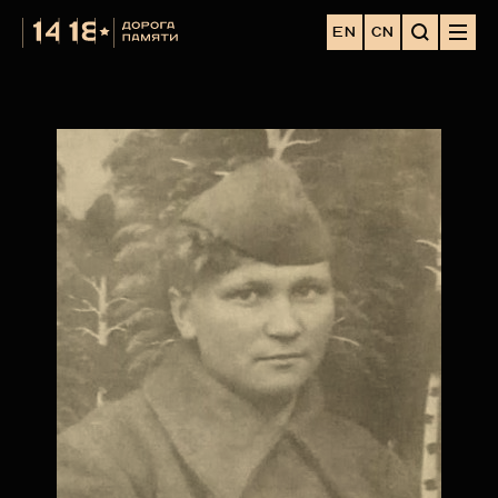
EN
CN