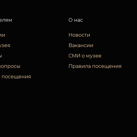
елям
О нас
ии
Новости
узея
Вакансии
ы
СМИ о музее
вопросы
Правила посещения
 посещения