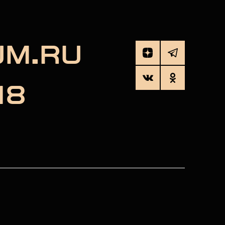
UM.RU
18