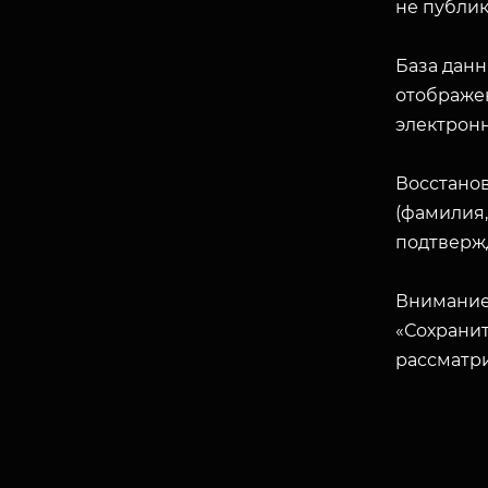
не публик
База данн
отображен
электрон
Восстано
(фамилия,
подтверж
Внимание
«Сохранит
рассматр