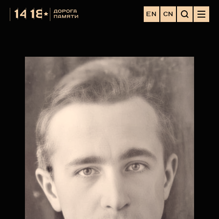
EN
CN