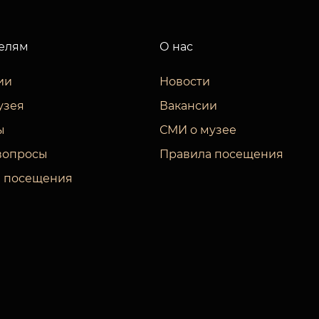
елям
О нас
ии
Новости
узея
Вакансии
ы
СМИ о музее
вопросы
Правила посещения
 посещения