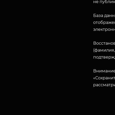
не публик
База данн
отображен
электрон
Восстано
(фамилия,
подтверж
Внимание
«Сохранит
рассматр