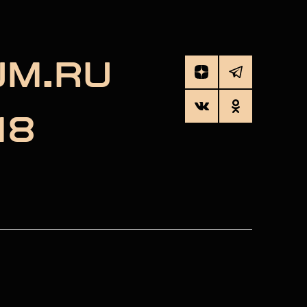
UM.RU
18