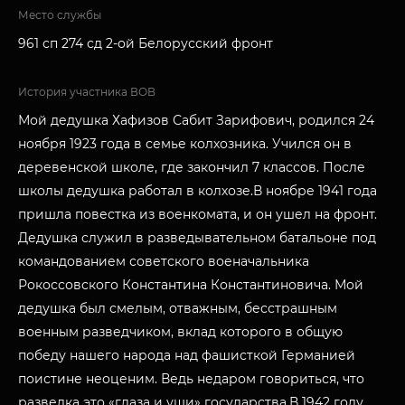
Место службы
961 сп 274 сд 2-ой Белорусский фронт
История участника ВОВ
Мой дедушка Хафизов Сабит Зарифович, родился 24
ноября 1923 года в семье колхозника. Учился он в
деревенской школе, где закончил 7 классов. После
школы дедушка работал в колхозе.В ноябре 1941 года
пришла повестка из военкомата, и он ушел на фронт.
Дедушка служил в разведывательном батальоне под
командованием советского военачальника
Рокоссовского Константина Константиновича. Мой
дедушка был смелым, отважным, бесстрашным
военным разведчиком, вклад которого в общую
победу нашего народа над фашисткой Германией
поистине неоценим. Ведь недаром говориться, что
разведка это «глаза и уши» государства.В 1942 году