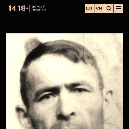
EN
CN