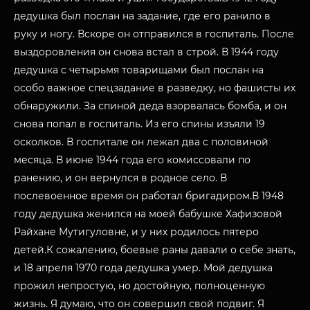
дедушка был послан на задание, где его ранило в
руку и ногу. Вскоре он отправился в госпиталь. После
выздоровления он снова встал в строй. В 1944 году
дедушка с четырьмя товарищами был послан на
особо важное спецзадание в разведку, но фашисты их
обнаружили. За спиной деда взорвалась бомба, и он
снова попал в госпиталь. Из его спины изъяли 19
осколков. В госпитале он лежал два с половиной
месяца. В июне 1944 года его комиссовали по
ранению, и он вернулся в родное село. В
послевоенное время он работал бригадиром.В 1948
году дедушка женился на моей бабушке Хафизовой
МУЗЕЙНЫЙ КОМПЛЕКС
Райхане Мутигуловне, и у них родилось пятеро
НАЗАД
детей.К сожалению, боевые раны давали о себе знать,
ПОСЕТИТЕЛЯМ
и 18 апреля 1970 года дедушка умер. Мой дедушка
прожил непростую, но достойную, полноценную
О НАС
жизнь. Я думаю, что он совершил свой подвиг. Я