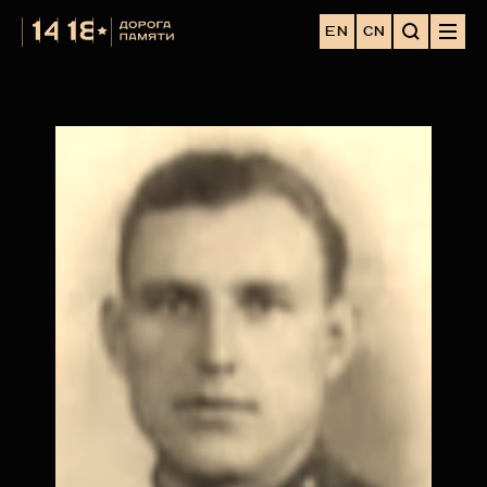
EN
CN