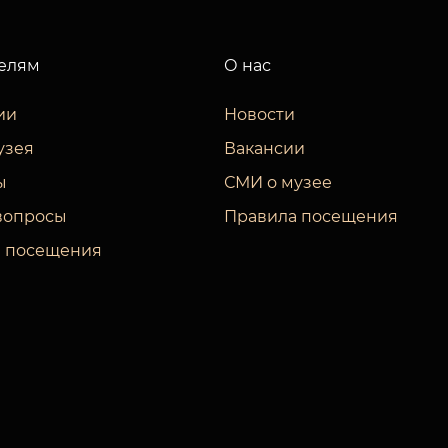
елям
О нас
ии
Новости
узея
Вакансии
ы
СМИ о музее
вопросы
Правила посещения
 посещения