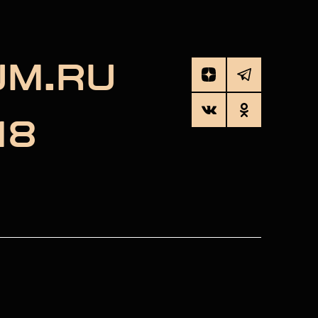
UM.RU
18