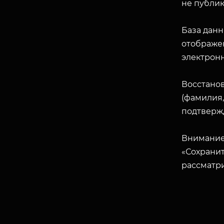
не публик
База данн
отображен
электрон
Восстано
(фамилия,
подтверж
Внимание
«Сохранит
рассматр