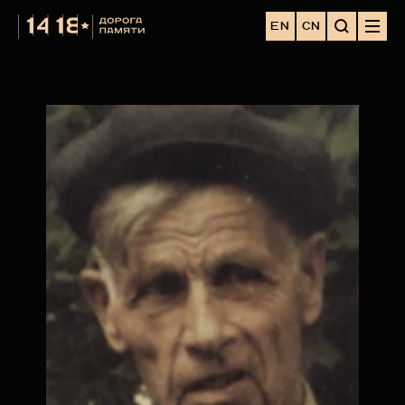
EN
CN