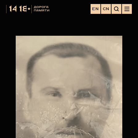
EN
CN