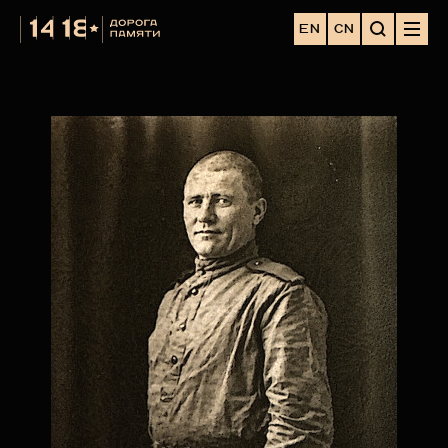
EN
CN