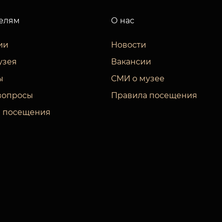
елям
О нас
ии
Новости
узея
Вакансии
ы
СМИ о музее
вопросы
Правила посещения
 посещения