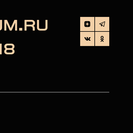
UM.RU
18