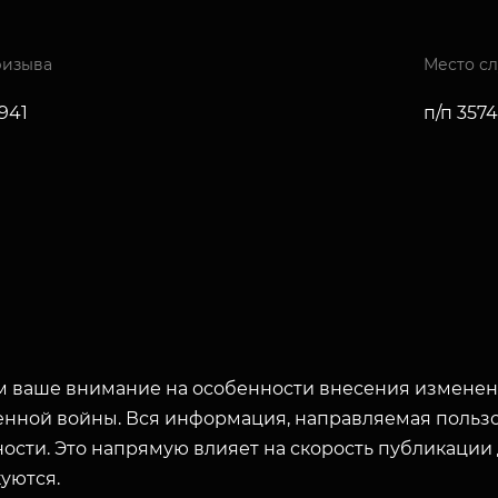
ризыва
Место с
1941
п/п 3574
 ваше внимание на особенности внесения изменени
енной войны. Вся информация, направляемая пользо
ости. Это напрямую влияет на скорость публикации
уются.