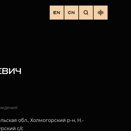
EN
CN
ЕВИЧ
ождения
льская обл., Холмогорский р-н, Н.-
рский с/с