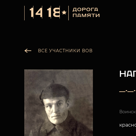
ВСЕ УЧАСТНИКИ ВОВ
НА
__.__
Воинск
красн