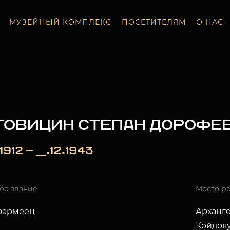
МУЗЕЙНЫЙ КОМПЛЕКС
ПОСЕТИТЕЛЯМ
О НАС
ГОВИЦИН СТЕПАН ДОРОФЕ
.1912 — __.12.1943
ое звание
Место р
оармеец
Арханге
Койдоку