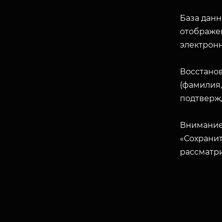
База данн
отображен
электрон
Восстано
(фамилия,
подтверж
Внимание
«Сохранит
рассматр