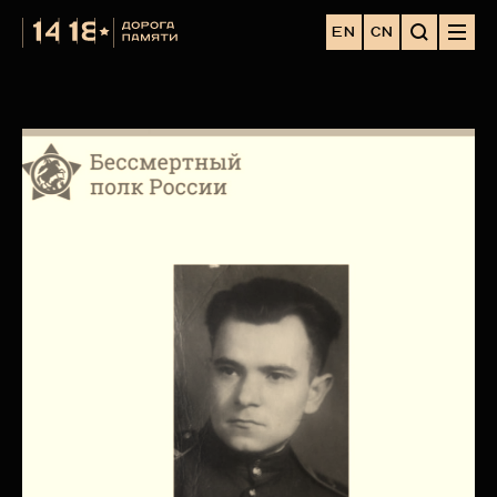
EN
CN