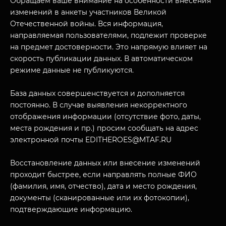
Обращаем ваше внимание на особенности внесения
изменений в анкеты участников Великой
Отечественной войны. Вся информация,
направляемая пользователями, подлежит проверке
на предмет достоверности. Это напрямую влияет на
скорость публикации данных. В автоматическом
режиме данные не публикуются.
База данных совершенствуется и дополняется
постоянно. В случае выявления некорректного
отображения информации (отсутствие фото, даты,
МУЗЕЙНЫЙ КОМПЛЕКС
места рождения и пр.) просим сообщать на адрес
НАЗАД
электронной почты EDITHEROES@MTAF.RU
ПОСЕТИТЕЛЯМ
О НАС
Восстановление данных или внесение изменений
проходит быстрее, если направлять полные ФИО
(фамилия, имя, отчество), дата и место рождения,
документы (сканированные или их фотокопии),
подтверждающие информацию.