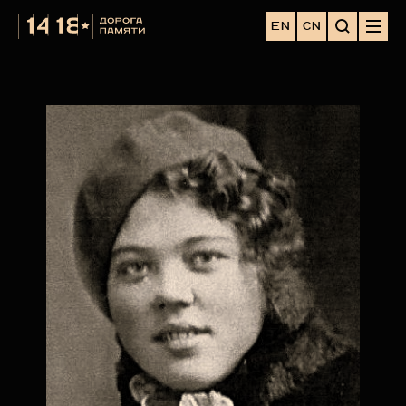
EN
CN