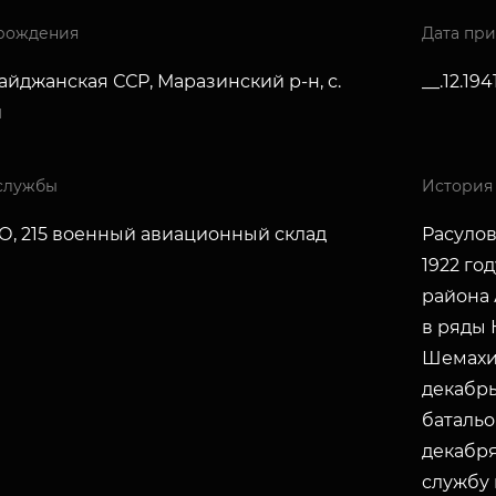
рождения
Дата пр
йджанская ССР, Маразинский р-н, с.
__.12.194
и
службы
История
АО, 215 военный авиационный склад
Расулов
1922 го
района 
в ряды 
Шемахин
декабрь
батальо
декабря
службу 