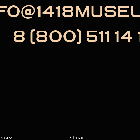
NFO@1418MUSE
8 (800) 511 14 
елям
О нас