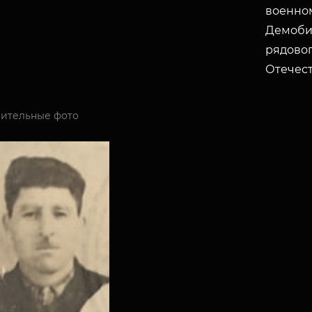
военном
Демобил
рядово
Отечест
ительные фото