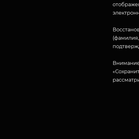
отображен
электрон
Восстано
(фамилия,
подтверж
Внимание
«Сохранит
рассматр