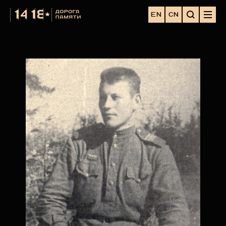
EN
CN