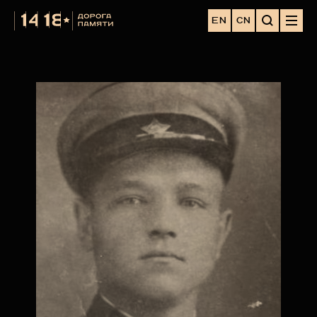
EN
CN