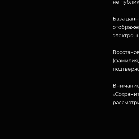
не публик
База данн
отображен
электрон
Восстано
(фамилия,
подтверж
Внимание
«Сохранит
рассматр