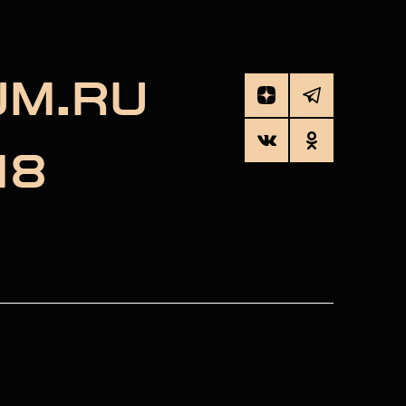
UM.RU
18