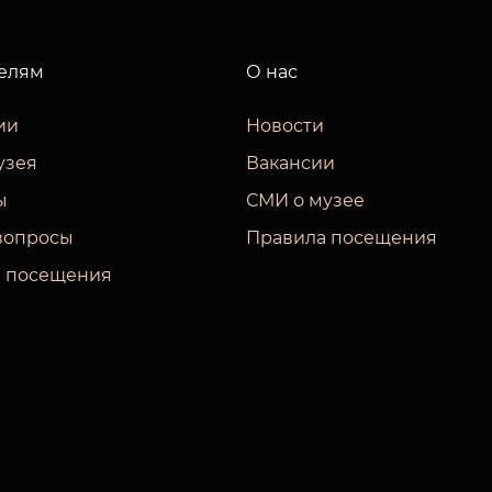
елям
О нас
ии
Новости
узея
Вакансии
ы
СМИ о музее
вопросы
Правила посещения
 посещения