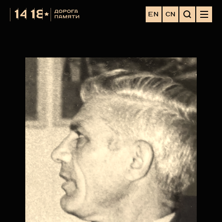
EN
CN