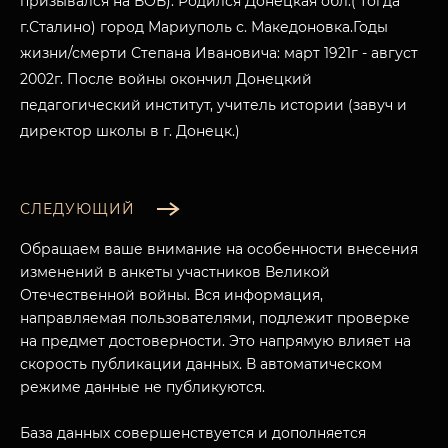
призывался на ВОВ). Родился Донецкая обл.( тогда
г.Сталино) город Мариуполь с. Македоновка.Годы
жизни/смерти Степана Ивановича: март 1921г - август
2002г. После войны окончил Донецкий
педагогический институт, учитель истории (завуч и
директор школы в г. Донецк.)
СЛЕДУЮЩИЙ
Обращаем ваше внимание на особенности внесения
изменений в анкеты участников Великой
Отечественной войны. Вся информация,
направляемая пользователями, подлежит проверке
на предмет достоверности. Это напрямую влияет на
скорость публикации данных. В автоматическом
МУЗЕЙНЫЙ КОМПЛЕКС
режиме данные не публикуются.
НАЗАД
ПОСЕТИТЕЛЯМ
База данных совершенствуется и дополняется