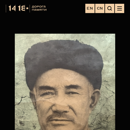
EN
CN