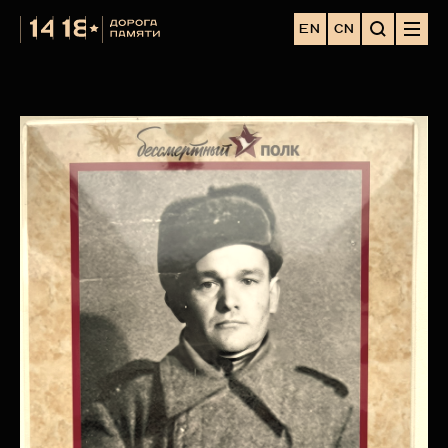
EN
CN