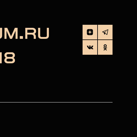
UM.RU
18