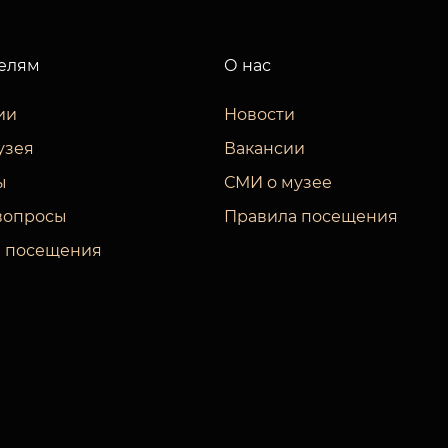
елям
О нас
ии
Новости
узея
Вакансии
ы
СМИ о музее
вопросы
Правила посещения
 посещения