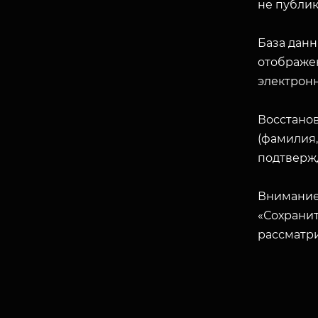
не публик
База данн
отображен
электрон
Восстано
(фамилия,
подтверж
Внимание
«Сохранит
рассматр