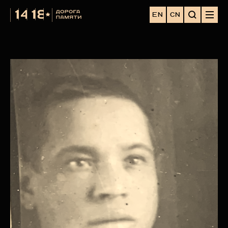
EN
CN