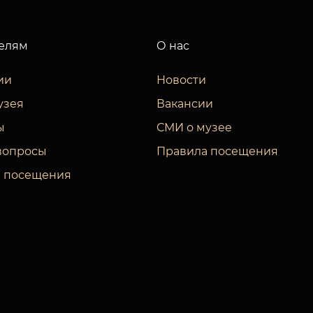
елям
О нас
ии
Новости
узея
Вакансии
ы
СМИ о музее
вопросы
Правила посещения
 посещения