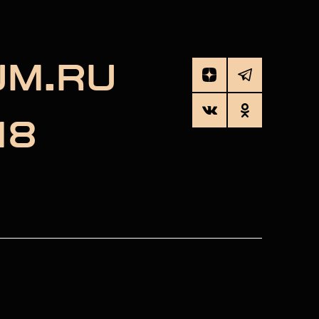
UM.RU
18