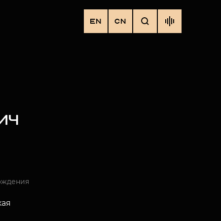
EN
CN
ИЧ
ождения
кая