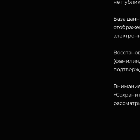
не публик
База данн
отображен
электрон
Восстано
(фамилия,
подтверж
Внимание
«Сохранит
рассматр