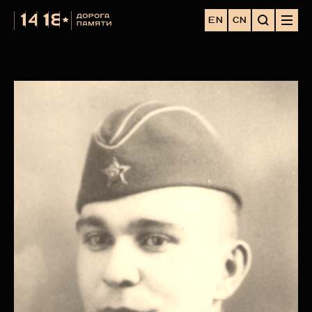
EN
CN