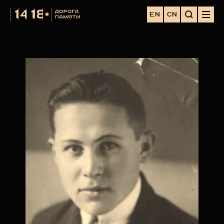
EN
CN