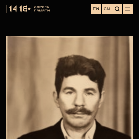
EN
CN