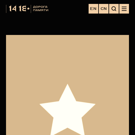
EN
CN