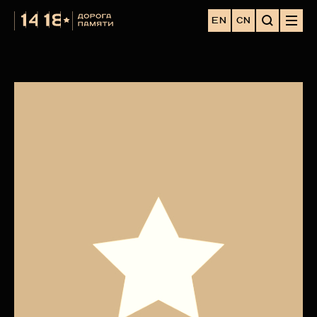
EN
CN