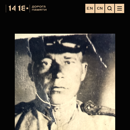
EN
CN