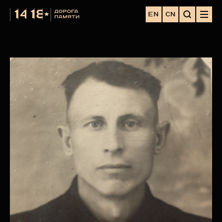
EN
CN