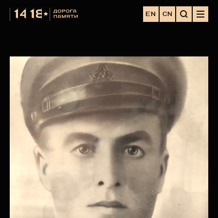
EN
CN