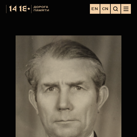
EN
CN