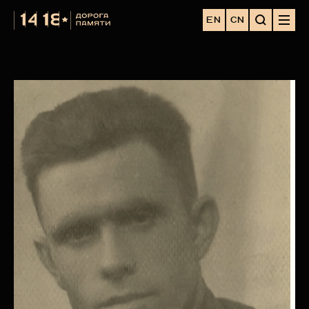
EN
CN