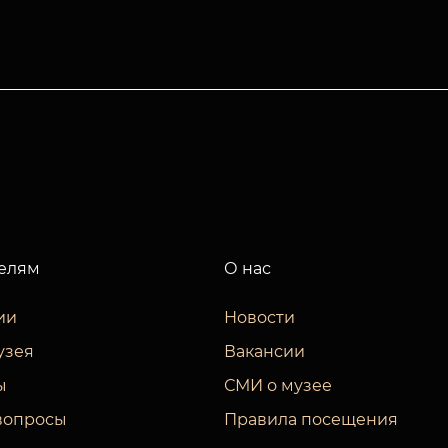
елям
О нас
ии
Новости
узея
Вакансии
ы
СМИ о музее
вопросы
Правила посещения