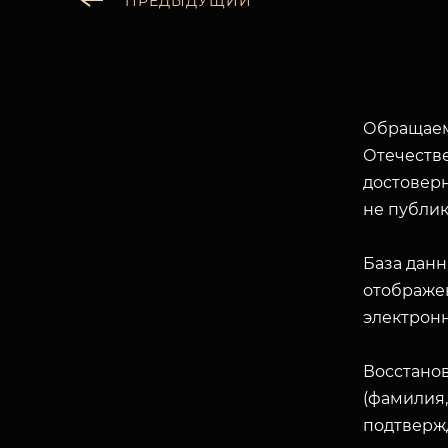
ПРЕДЫДУЩИЙ
Обращаем
Отечеств
достоверн
не публик
База данн
отображен
электрон
Восстано
(фамилия,
подтверж