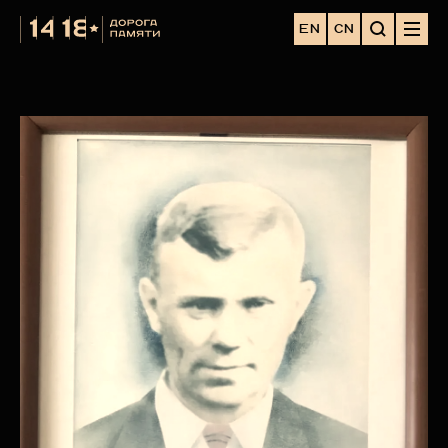
EN
CN