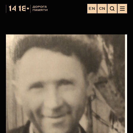
EN
CN