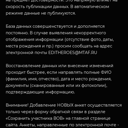
на предмет достоверности. Это напрямую влияет на
скорость публикации данных. В автоматическом
режиме данные не публикуются.
База данных совершенствуется и дополняется
постоянно. В случае выявления некорректного
отображения информации (отсутствие фото, даты,
места рождения и пр.) просим сообщать на адрес
электронной почты EDITHEROES@MTAF.RU
МУЗЕЙНЫЙ КОМПЛЕКС
НАЗАД
Восстановление данных или внесение изменений
ПОСЕТИТЕЛЯМ
проходит быстрее, если направлять полные ФИО
О НАС
(фамилия, имя, отчество), дата и место рождения,
документы (сканированные или их фотокопии),
подтверждающие информацию.
Внимание! Добавление НОВЫХ анкет осуществляется
только через форму обратной связи в разделе
«Сохранить участника ВОВ» на главной странице
сайта. Анкеты, направленные по электронной почте -