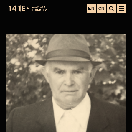
EN
CN